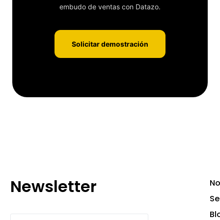
embudo de ventas con Datazo.
Solicitar demostración
Newsletter
No
Se
Bl